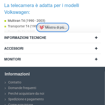
La telecamera è adatta per i modelli
Volkswagen:
Multivan T4 (1990 - 2003)
Transporter T4 (1990 - 2003)
Caravelle T4 (1990 - 2003)
INFORMAZIONI TECNICHE
anche per altri modelli con dimensioni compatibili
ACCESSORI
MONITORI
Informazioni
Contatto
Domande frequenti
Perché acquistare da noi
Spedizione e pagamento
Come acquistare