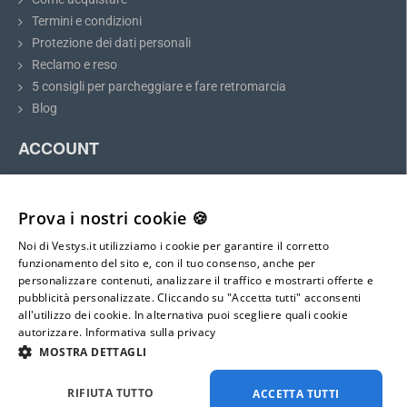
Termini e condizioni
Raccomandazione:
Prima dell'acquisto, misurate le dimensioni
Protezione dei dati personali
della luce targa e confrontatele con il modello scelto.
Reclamo e reso
5 consigli per parcheggiare e fare retromarcia
Blog
Telecamera di retromarcia per Volkswagen T4
ACCOUNT
La telecamera di retromarcia per Volkswagen T4 (Multivan,
Transporter, Caravelle)
si installa perfettamente al posto della
Il mio account
luce targa. L'installazione è semplice e non richiede modifiche alla
Registrazione
Prova i nostri cookie 🍪
carrozzeria del veicolo. Dopo l'installazione, la telecamera funge
Accesso
anche da illuminazione per la targa.
Noi di Vestys.it utilizziamo i cookie per garantire il corretto
Mappa del sito
funzionamento del sito e, con il tuo consenso, anche per
La telecamera di parcheggio
si installa e si collega al monitor
personalizzare contenuti, analizzare il traffico e mostrarti offerte e
seguendo le istruzioni dettagliate
incluse nella confezione. La
pubblicità personalizzate. Cliccando su "Accetta tutti" acconsenti
E-mail:
telecamera
ha un connettore mini 4-PIN con un diametro di soli 6
all'utilizzo dei cookie. In alternativa puoi scegliere quali cookie
info@vestys.it
mm
, che consente un facile passaggio attraverso la carrozzeria.
autorizzare.
Informativa sulla privacy
Quando si inserisce la retromarcia, la telecamera e il monitor si
MOSTRA DETTAGLI
attivano automaticamente, permettendo un parcheggio sicuro.
Tutti i diritti riservati ©
2026
vestys.it
RIFIUTA TUTTO
ACCETTA TUTTI
La telecamera è dotata di linee guida statiche di distanza. Aiutano