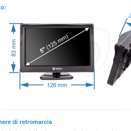
to:
mere di retromarcia