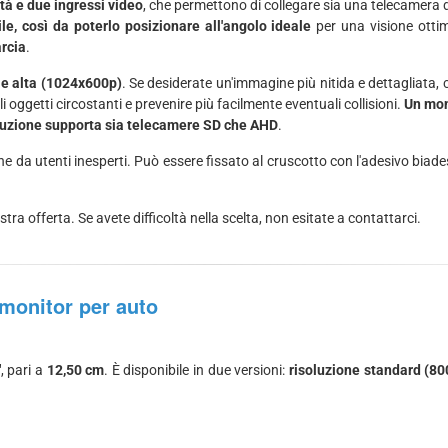
ità e due ingressi video
, che permettono di collegare sia una telecamera d
le, così da poterlo posizionare all'angolo ideale
per una visione otti
rcia
.
e alta (1024x600p)
. Se desiderate un'immagine più nitida e dettagliata, 
 oggetti circostanti e prevenire più facilmente eventuali collisioni.
Un mon
oluzione supporta sia telecamere SD che AHD
.
he da utenti inesperti. Può essere fissato al cruscotto con l'adesivo biad
tra offerta. Se avete difficoltà nella scelta, non esitate a contattarci.
 monitor per auto
"
, pari a
12,50 cm
. È disponibile in due versioni:
risoluzione standard (8