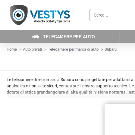
Cerca...
TELECAMERE PER AUTO
home
Home
Auto privati
Telecamere per marca di auto
Subaru
Le telecamere di retromarcia Subaru sono progettate per adattarsi a tut
analogica o non siete sicuri, contattate il nostro supporto tecnico. Le
dotate di ottica grandangolare di alta qualità, visione notturna, in
retromarcia Subaru in diverse configurazioni in base al tipo di veicolo
illuminazione a LED a 4 luci, illuminazione IR-LED o linee guida di p
telecamere di parcheggio universali
sono compatibili con tutti i tipi di v