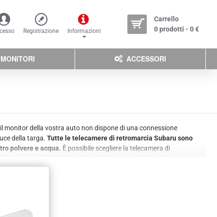
Carrello
0 prodotti - 0 €
cesso
Registrazione
Informazioni
MONITORI
ACCESSORI
 il monitor della vostra auto non dispone di una connessione
luce della targa.
Tutte le telecamere di retromarcia Subaru sono
ntro polvere e acqua.
È possibile scegliere la telecamera di
mera di retromarcia funzioni aggiuntive, come modalità notturna con
avete trovato una telecamera adatta al vostro veicolo? Le