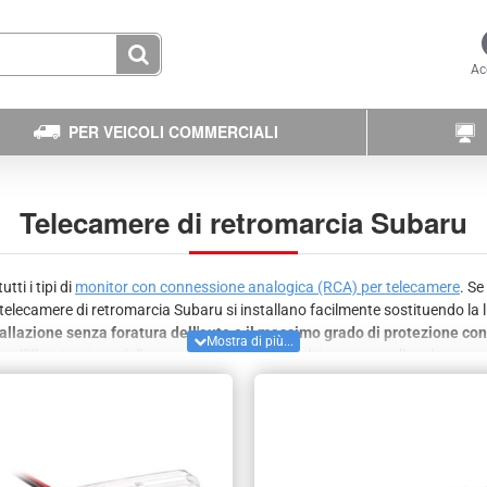
Ac
PER VEICOLI COMMERCIALI
Telecamere di retromarcia Subaru
ti i tipi di
monitor con connessione analogica (RCA) per telecamere
. Se
 telecamere di retromarcia Subaru si installano facilmente sostituendo la 
stallazione senza foratura dell'auto e il massimo grado di protezione co
 o all'illuminazione della targa. Siamo in grado di integrare nella teleca
archeggio dinamiche che si muovono in base al movimento del veicolo. Non 
eicoli.