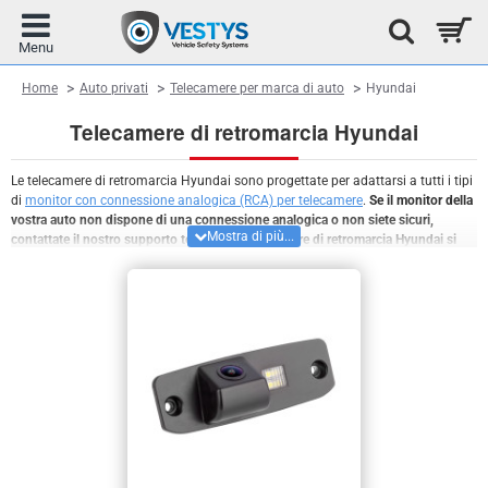
home
Home
Auto privati
Telecamere per marca di auto
Hyundai
Telecamere di retromarcia Hyundai
Le telecamere di retromarcia Hyundai sono progettate per adattarsi a tutti i tipi
di
monitor con connessione analogica (RCA) per telecamere
.
Se il monitor della
vostra auto non dispone di una connessione analogica o non siete sicuri,
contattate il nostro supporto tecnico. Le telecamere di retromarcia Hyundai si
installano facilmente sostituendo la luce della targa.
Tutte le telecamere di
retromarcia Hyundai sono dotate di ottica grandangolare di alta qualità,
visione notturna, installazione senza foratura dell'auto e il massimo grado di
protezione contro polvere e acqua.
È possibile scegliere la telecamera di
retromarcia per Hyundai in diverse configurazioni in base al tipo di veicolo,
all'illuminazione della targa con lampadina o illuminazione LED.
Siamo in grado
di integrare nella telecamera di retromarcia funzioni aggiuntive, come modalità
notturna con illuminazione a LED a 4 luci, illuminazione IR-LED o linee guida di
parcheggio dinamiche che si muovono in base al movimento del veicolo. Non
avete trovato una telecamera adatta al vostro veicolo? Le
telecamere di parcheggio universali
sono compatibili con tutti i tipi di veicoli.