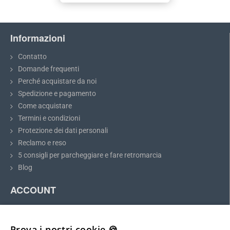
Informazioni
Contatto
Domande frequenti
Perché acquistare da noi
Spedizione e pagamento
Come acquistare
Termini e condizioni
Protezione dei dati personali
Reclamo e reso
5 consigli per parcheggiare e fare retromarcia
Blog
ACCOUNT
Il mio account
Registrazione
Prova i nostri cookie 🍪