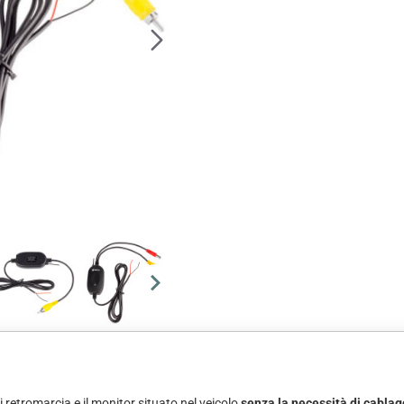
i retromarcia e il monitor situato nel veicolo
senza la necessità di cablagg