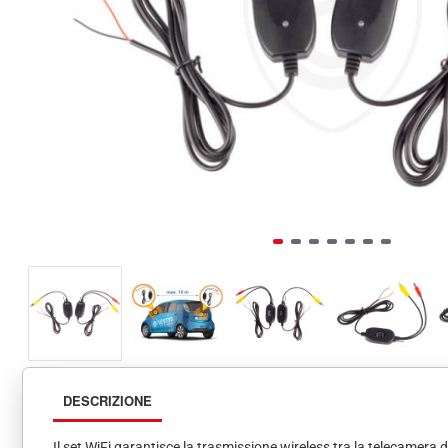
DESCRIZIONE
Il set WiFi garantisce la trasmissione wireless tra la telecamera d