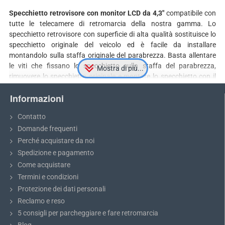
Specchietto retrovisore con monitor LCD da 4,3″
compatibile con
tutte le telecamere di retromarcia della nostra gamma. Lo
specchietto retrovisore con superficie di alta qualità sostituisce lo
specchietto originale del veicolo ed è facile da installare
montandolo sulla staffa originale del parabrezza. Basta allentare
le viti che fissano lo specchietto sulla staffa del parabrezza,
rimuovere lo specchietto originale e montare lo specchietto con il
monitor LCD integrato. Per garantire un montaggio preciso sulla
Informazioni
staffa del parabrezza, è necessario selezionare il supporto corretto
per il proprio veicolo. I cavi del monitor si collegano facilmente
Contatto
seguendo il manuale fornito o il manuale della telecamera di
Domande frequenti
retromarcia. Il monitor integrato nello specchietto funziona come
uno specchietto standard e si accende automaticamente
Perché acquistare da noi
all'inserimento della retromarcia, consentendo un parcheggio
Spedizione e pagamento
sicuro.
Come acquistare
Il monitor è disponibile
in due risoluzioni
:
standard (800x480p) e
Termini e condizioni
alta (1024x600p)
. Se desideri un'immagine più nitida con molti
Protezione dei dati personali
dettagli, ti consigliamo di optare per il monitor ad alta risoluzione.
Reclamo e reso
Grazie a una visualizzazione più dettagliata, puoi vedere meglio gli
5 consigli per parcheggiare e fare retromarcia
oggetti circostanti e prevenire più facilmente eventuali collisioni.
Un