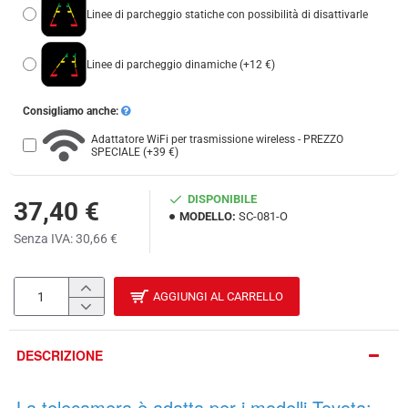
Linee di parcheggio statiche con possibilità di disattivarle
Linee di parcheggio dinamiche
(+12 €)
Consigliamo anche:
Adattatore WiFi per trasmissione wireless - PREZZO
SPECIALE
(+39 €)
DISPONIBILE
37,40 €
MODELLO:
SC-081-O
Senza IVA: 30,66 €
AGGIUNGI AL CARRELLO
DESCRIZIONE
La telecamera è adatta per i modelli Toyota: