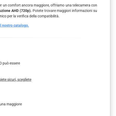
. Per un comfort ancora maggiore, offriamo una telecamera con
luzione AHD (720p).
Potete trovare maggiori informazioni su
ico per la verifica della compatibilità.
el nostro catalogo.
D può essere
te sicuri, scegliete
 una maggiore