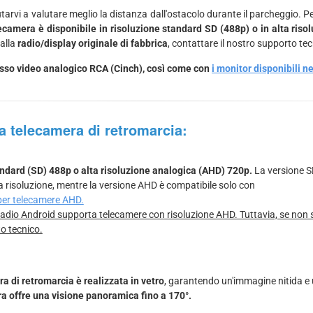
iutarvi a valutare meglio la distanza dall'ostacolo durante il parcheggio
ecamera è disponibile in risoluzione standard SD (488p) o in alta riso
 alla
radio/display originale di fabbrica
, contattare il nostro supporto tecn
gresso video analogico RCA (Cinch), così come con
i monitor disponibili n
la telecamera di retromarcia:
tandard (SD) 488p o alta risoluzione analogica (AHD) 720p.
La versione S
a risoluzione, mentre la versione AHD è compatibile solo con
 per telecamere AHD.
dio Android supporta telecamere con risoluzione AHD. Tuttavia, se non sie
to tecnico.
a di retromarcia è realizzata in vetro
, garantendo un'immagine nitida e
a offre una visione panoramica fino a 170°.