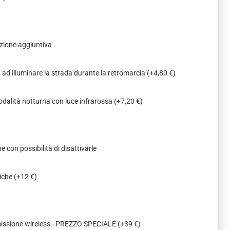
zione aggiuntiva
a ad illuminare la strada durante la retromarcia
(+4,80 €)
odalità notturna con luce infrarossa
(+7,20 €)
e con possibilità di disattivarle
miche
(+12 €)
missione wireless - PREZZO SPECIALE
(+39 €)