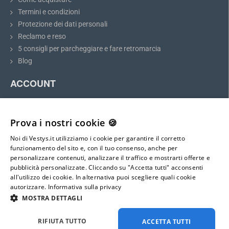
Termini e condizioni
Protezione dei dati personali
Reclamo e reso
Raccomandazione:
Prima dell'acquisto, si prega di misurare le
5 consigli per parcheggiare e fare retromarcia
dimensioni della luce sopra la targa e confrontarle con il modello
Blog
selezionato.
ACCOUNT
Il mio account
Telecamera di retromarcia per Opel Astra,
Registrazione
Zafira, Insignia e Mokka
Prova i nostri cookie 🍪
Accesso
Noi di Vestys.it utilizziamo i cookie per garantire il corretto
Mappa del sito
La telecamera di retromarcia per Opel Astra, Zafira, Insignia e
funzionamento del sito e, con il tuo consenso, anche per
Mokka
si adatta perfettamente al posto della luce sopra la targa.
personalizzare contenuti, analizzare il traffico e mostrarti offerte e
L'installazione è semplice e non richiede modifiche alla carrozzeria
pubblicità personalizzate. Cliccando su "Accetta tutti" acconsenti
E-mail:
del veicolo. Dopo l'installazione, la telecamera fungerà anche da
all'utilizzo dei cookie. In alternativa puoi scegliere quali cookie
info@vestys.it
illuminazione completa per la targa.
autorizzare.
Informativa sulla privacy
MOSTRA DETTAGLI
La telecamera di parcheggio
si installa e si collega al monitor
seguendo le istruzioni dettagliate e facili
fornite nella confezione.
Tutti i diritti riservati ©
2026
vestys.it
RIFIUTA TUTTO
ACCETTA TUTTI
La telecamera
dispone di un connettore MINI 4-PIN con un