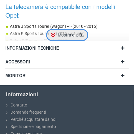
La telecamera è compatibile con i modelli
Opel:
Astra J Sports Tourer (wagon) --> (2010 - 2015)
Astra K Sports Tourer --> (2015 - attuale)
Zafira C Tourer --> (2011 - 2019)
INFORMAZIONI TECNICHE
Insignia Sports Tourer --> (2013 - 2017)
Mokka/Mokka X (2012 - attuale)
ACCESSORI
Possibile compatibilità con altri modelli con dimensioni simili
MONITORI
Informazioni
Contatto
Domande frequenti
Perché acquistare da noi
Spedizione e pagamento
Come acquistare