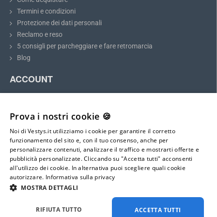
Termini e condizioni
Protezione dei dati personali
Consiglio:
Prima di acquistare, misurate le dimensioni della luce
Reclamo e reso
targa e confrontatele con il modello scelto. Si prega di prestare
5 consigli per parcheggiare e fare retromarcia
attenzione all’attacco della lampadina.
Blog
ACCOUNT
Telecamera di retromarcia per Mercedes-
Il mio account
Benz Vito, Viano, Sprinter
Registrazione
Prova i nostri cookie 🍪
Accesso
La retrocamera per Mercedes-Benz Vito, Viano, Sprinter
si
adatta perfettamente al posto della luce sopra la targa.
Noi di Vestys.it utilizziamo i cookie per garantire il corretto
Mappa del sito
funzionamento del sito e, con il tuo consenso, anche per
L'installazione è semplice e non richiede modifiche meccaniche alla
personalizzare contenuti, analizzare il traffico e mostrarti offerte e
carrozzeria del veicolo. Dopo l'installazione, la telecamera fungerà
pubblicità personalizzate. Cliccando su "Accetta tutti" acconsenti
E-mail:
anche da illuminazione completa per la targa (targa E).
all'utilizzo dei cookie. In alternativa puoi scegliere quali cookie
info@vestys.it
autorizzare.
Informativa sulla privacy
Installate e collegate la telecamera al monitor seguendo il
MOSTRA DETTAGLI
manuale dettagliato e semplice
, che troverete nella confezione.
La telecamera
dispone di un connettore mini 4-PIN con diametro
Tutti i diritti riservati ©
2026
vestys.it
di soli 6 mm
, rendendola molto facile da far passare all'interno
RIFIUTA TUTTO
ACCETTA TUTTI