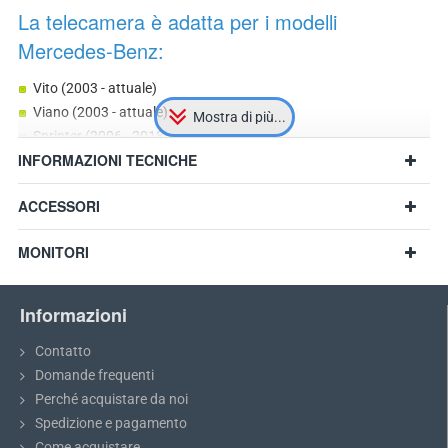
La telecamera è adatta per i modelli
Mercedes-Benz:
Vito (2003 - attuale)
Viano (2003 - attuale)
Sprinter (2006 - 2018)
INFORMAZIONI TECNICHE
altri modelli con dimensioni compatibili
si prega di verificare la compatibilità dell’attacco della lampadina
ACCESSORI
MONITORI
Informazioni
Contatto
Domande frequenti
Perché acquistare da noi
Spedizione e pagamento
Come acquistare