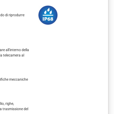
ado di riprodurre
re all'interno della
la telecamera al
difiche meccaniche
io, righe,
ga trasmissione del