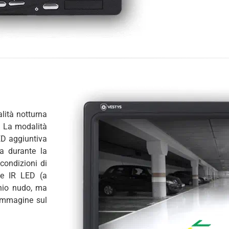
lità notturna
à. La modalità
ED aggiuntiva
da durante la
condizioni di
one IR LED (a
chio nudo, ma
l'immagine sul