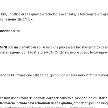
ile, un'ottica di alta qualità e tecnologia avanzata, la telecamera è in gr
minazione (da 0,1 lux).
otezione IP68.
MINI con un diametro di soli 6 mm
, che può essere facilmente fatto passa
installazione.
Con l'adattatore RCA (Cinch) incluso, è possibile collegare 
ede dell'illuminazione della targa, quindi non è necessario effettuare mo
asmissione errata del segnale dalla telecamera al monitor (ad es. sfarfall
romarcia include cavi schermati di alta qualità
, progettati per una lun