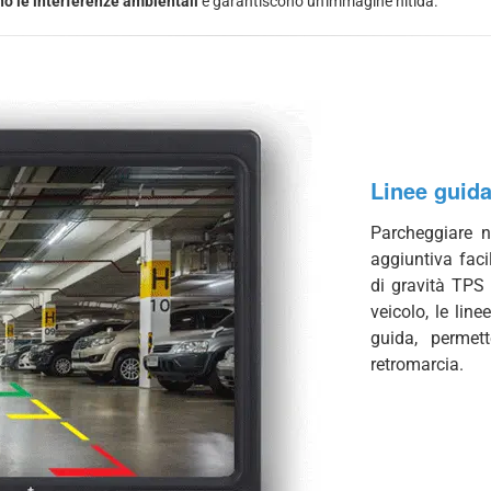
ano le interferenze ambientali
e garantiscono un'immagine nitida.
Linee guid
Parcheggiare n
aggiuntiva faci
di gravità TPS 
veicolo, le lin
guida, permet
retromarcia.