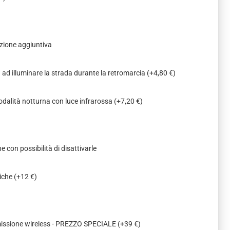
zione aggiuntiva
a ad illuminare la strada durante la retromarcia
(+4,80 €)
odalità notturna con luce infrarossa
(+7,20 €)
e con possibilità di disattivarle
miche
(+12 €)
missione wireless - PREZZO SPECIALE
(+39 €)