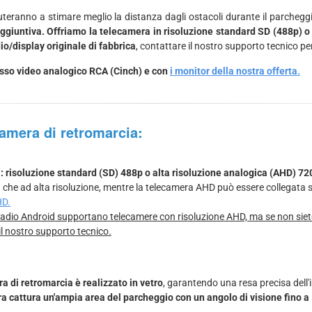
aiuteranno a stimare meglio la distanza dagli ostacoli durante il parcheg
ggiuntiva. Offriamo la telecamera in risoluzione standard SD (488p) o 
io/display originale di fabbrica
, contattare il nostro supporto tecnico per
gresso video analogico RCA (Cinch) e con
i monitor della nostra offerta.
camera di retromarcia:
i: risoluzione standard (SD) 488p o alta risoluzione analogica (AHD) 72
 che ad alta risoluzione, mentre la telecamera AHD può essere collegata s
HD.
dio Android supportano telecamere con risoluzione AHD, ma se non siete s
il nostro supporto tecnico.
a di retromarcia è realizzato in vetro
, garantendo una resa precisa dell
a cattura un'ampia area del parcheggio con un angolo di visione fino a 