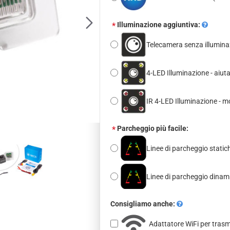
Illuminazione aggiuntiva:
Telecamera senza illumina
4-LED Illuminazione - aiut
IR 4-LED Illuminazione - m
Parcheggio più facile:
Linee di parcheggio statich
Linee di parcheggio dina
Consigliamo anche:
Adattatore WiFi per tras