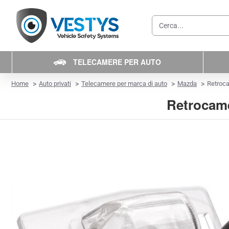
Cerca...
TELECAMERE PER AUTO
home
Home
Auto privati
Telecamere per marca di auto
Mazda
Retroc
Retrocame