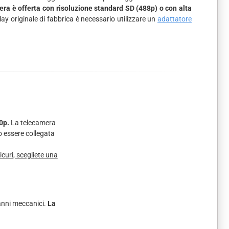
ra è offerta con risoluzione standard SD (488p) o con alta
lay originale di fabbrica è necessario utilizzare un
adattatore
0p.
La telecamera
ò essere collegata
curi, scegliete una
anni meccanici.
La