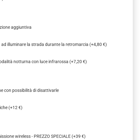
zione aggiuntiva
a ad illuminare la strada durante la retromarcia
(+4,80 €)
odalità notturna con luce infrarossa
(+7,20 €)
e con possibilità di disattivarle
miche
(+12 €)
missione wireless - PREZZO SPECIALE
(+39 €)