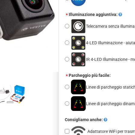
Illuminazione aggiuntiva:
Telecamera senza illumina
4-LED Illuminazione - aiut
IR 4-LED Illuminazione - m
Parcheggio più facile:
Linee di parcheggio statich
Linee di parcheggio dina
Consigliamo anche:
Adattatore WiFi per tras