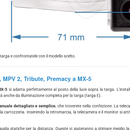
targa e confrontatele con il modello scelto.
, MPV 2, Tribute, Premacy a MX-5
MX-5
si adatta perfettamente al posto della luce sopra la targa. L'insta
erà anche da illuminazione completa per la targa (targa E).
manuale dettagliato e semplice
, che troverete nella confezione. La tele
ella carrozzeria. Inserendo la retromarcia, la telecamera e il monitor si
guida statiche per la distanza. Queste vi aiuteranno a stimare meglio l