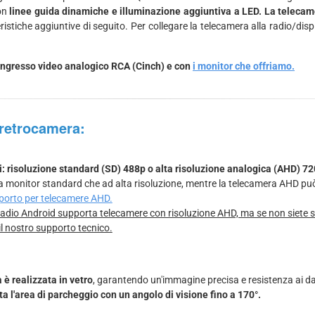
con
linee guida dinamiche e illuminazione aggiuntiva a LED. La telecame
istiche aggiuntive di seguito. Per collegare la telecamera alla radio/disp
di ingresso video analogico RCA (Cinch) e con
i monitor che offriamo.
a retrocamera:
i: risoluzione standard (SD) 488p o alta risoluzione analogica (AHD) 72
 a monitor standard che ad alta risoluzione, mentre la telecamera AHD pu
pporto per telecamere AHD.
dio Android supporta telecamere con risoluzione AHD, ma se non siete si
il nostro supporto tecnico.
 è realizzata in vetro
, garantendo un'immagine precisa e resistenza ai d
a l'area di parcheggio con un angolo di visione fino a 170°.