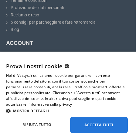
Termini e condizioni
scelto.
Protezione dei dati personali
Reclamo e reso
5 consigli per parcheggiare e fare retromarcia
Telecamera di retromarcia per Mazda3 e
Blog
Mazda CX-3
ACCOUNT
La telecamera di retromarcia per Mazda3 e Mazda CX-3
si adatta
perfettamente alla posizione dell'illuminazione sopra la targa.
Il mio account
L'installazione è semplice e non danneggia meccanicamente la
Registrazione
carrozzeria del veicolo. Dopo l'installazione, la telecamera fungerà
Prova i nostri cookie 🍪
Accesso
anche da illuminazione completa per la targa.
Noi di Vestys.it utilizziamo i cookie per garantire il corretto
Mappa del sito
funzionamento del sito e, con il tuo consenso, anche per
La telecamera di parcheggio
si installa e si collega al monitor
personalizzare contenuti, analizzare il traffico e mostrarti offerte e
seguendo le istruzioni dettagliate e semplici
, incluse nella
pubblicità personalizzate. Cliccando su "Accetta tutti" acconsenti
E-mail:
confezione. La telecamera
è dotata di un connettore 4-PIN mini
all'utilizzo dei cookie. In alternativa puoi scegliere quali cookie
info@vestys.it
con un diametro di soli 6 mm
, il che permette di farla passare
autorizzare.
Informativa sulla privacy
facilmente all'interno della carrozzeria. Una volta inserita la
MOSTRA DETTAGLI
retromarcia, la telecamera si attiva automaticamente insieme al
monitor, permettendoti di parcheggiare in sicurezza.
Tutti i diritti riservati ©
2026
vestys.it
RIFIUTA TUTTO
ACCETTA TUTTI
Di base, la telecamera è dotata di linee guida statiche per la