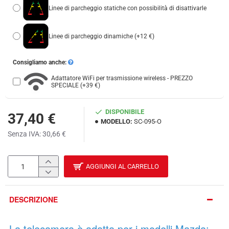
Linee di parcheggio statiche con possibilità di disattivarle
Linee di parcheggio dinamiche
(+12 €)
Consigliamo anche:
Adattatore WiFi per trasmissione wireless - PREZZO
SPECIALE
(+39 €)
DISPONIBILE
37,40 €
MODELLO:
SC-095-O
Senza IVA: 30,66 €
AGGIUNGI AL CARRELLO
DESCRIZIONE
La telecamera è adatta per i modelli Mazda: