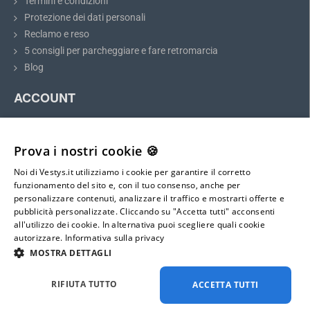
Termini e condizioni
della luce della targa e confrontarle con il modello scelto.
Protezione dei dati personali
Reclamo e reso
5 consigli per parcheggiare e fare retromarcia
Telecamera di retromarcia per Kia Cerato e
Blog
Ceed
ACCOUNT
La telecamera di retromarcia per Kia Cerato e Ceed
si inserisce
perfettamente nello spazio della luce della targa. L'installazione è
Il mio account
semplice e non richiede modifiche alla carrozzeria del veicolo. Dopo
Registrazione
Prova i nostri cookie 🍪
l'installazione, la telecamera fungerà anche da illuminazione
Accesso
completa della targa.
Noi di Vestys.it utilizziamo i cookie per garantire il corretto
Mappa del sito
funzionamento del sito e, con il tuo consenso, anche per
La telecamera di parcheggio
si installa e si collega al monitor
personalizzare contenuti, analizzare il traffico e mostrarti offerte e
seguendo le istruzioni dettagliate ma semplici
incluse nella
pubblicità personalizzate. Cliccando su "Accetta tutti" acconsenti
E-mail:
confezione. La telecamera
dispone di un connettore mini 4-PIN
all'utilizzo dei cookie. In alternativa puoi scegliere quali cookie
info@vestys.it
con un diametro di soli 6 mm
, il che ne facilita il passaggio
autorizzare.
Informativa sulla privacy
all'interno della carrozzeria. Inserendo la retromarcia, la
MOSTRA DETTAGLI
telecamera e il monitor si attivano automaticamente,
permettendoti di parcheggiare in sicurezza.
Tutti i diritti riservati ©
2026
vestys.it
RIFIUTA TUTTO
ACCETTA TUTTI
Di serie, la telecamera è dotata di linee guida di distanza statiche