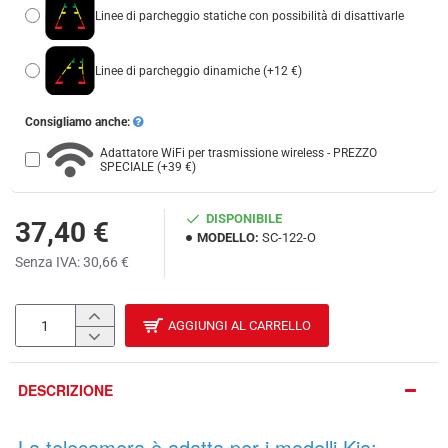
Linee di parcheggio statiche con possibilità di disattivarle
Linee di parcheggio dinamiche
(+12 €)
Consigliamo anche:
Adattatore WiFi per trasmissione wireless - PREZZO
SPECIALE
(+39 €)
DISPONIBILE
37,40 €
MODELLO:
SC-122-O
Senza IVA: 30,66 €
AGGIUNGI AL CARRELLO
DESCRIZIONE
La telecamera è adatta per i modelli Kia: