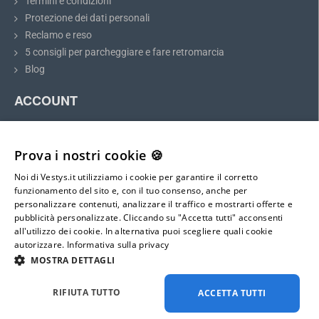
Termini e condizioni
Protezione dei dati personali
Reclamo e reso
Telecamera di retromarcia per Jeep
5 consigli per parcheggiare e fare retromarcia
Renegade
Blog
La telecamera di retromarcia per Jeep Renegade
si adatta
ACCOUNT
perfettamente al posto della luce della targa. L'installazione è
semplice e non richiede modifiche meccaniche alla carrozzeria del
Il mio account
veicolo. Dopo l'installazione, la telecamera fungerà anche da
Registrazione
illuminazione completa per la targa.
Prova i nostri cookie 🍪
Accesso
Installate la telecamera di parcheggio e collegatela al monitor
Noi di Vestys.it utilizziamo i cookie per garantire il corretto
Mappa del sito
seguendo le istruzioni dettagliate ma semplici
incluse nella
funzionamento del sito e, con il tuo consenso, anche per
personalizzare contenuti, analizzare il traffico e mostrarti offerte e
confezione. La telecamera
ha un connettore 4-PIN MINI con un
pubblicità personalizzate. Cliccando su "Accetta tutti" acconsenti
E-mail:
diametro di soli 6 mm
, il che consente di farla passare facilmente
all'utilizzo dei cookie. In alternativa puoi scegliere quali cookie
all'interno della carrozzeria. Dopo aver inserito la retromarcia, la
info@vestys.it
autorizzare.
Informativa sulla privacy
telecamera e il monitor si attivano automaticamente,
MOSTRA DETTAGLI
permettendovi di parcheggiare in sicurezza.
Di serie, la telecamera è dotata di linee guida statiche per la
Tutti i diritti riservati ©
2026
vestys.it
RIFIUTA TUTTO
ACCETTA TUTTI
distanza, che aiutano a stimare meglio la distanza dagli ostacoli.