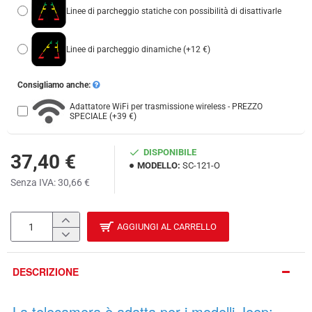
Linee di parcheggio statiche con possibilità di disattivarle
Linee di parcheggio dinamiche
(+12 €)
Consigliamo anche:
Adattatore WiFi per trasmissione wireless - PREZZO
SPECIALE
(+39 €)
DISPONIBILE
37,40 €
MODELLO:
SC-121-O
Senza IVA: 30,66 €
AGGIUNGI AL CARRELLO
DESCRIZIONE
La telecamera è adatta per i modelli Jeep: