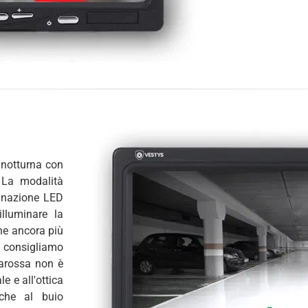
 notturna con
. La modalità
minazione LED
illuminare la
one ancora più
i consigliamo
rarossa non è
e e all'ottica
nche al buio