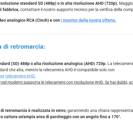
isoluzione standard SD (488p) o in alta risoluzione AHD (720p).
Maggiori
di fabbrica
, contattare il nostro supporto tecnico per la verifica della comp
video analogico RCA (Cinch) e con
i monitor della nostra offerta.
a di retromarcia:
tandard (SD) 488p o alta risoluzione analogica (AHD) 720p.
La telecamera
ndard che alta, mentre la telecamera AHD è compatibile solo con
 per telecamere AHD.
oid moderni supporta le telecamere con risoluzione AHD. Se hai dubbi, sce
di retromarcia è realizzata in vetro
, garantendo una chiara rappresenta
a cattura un'ampia area di parcheggio con un angolo fino a 170°.