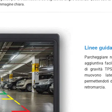
immagine chiara.
Linee guid
Parcheggiare n
aggiuntiva faci
di gravità TPS
muovono late
permettendoti d
retromarcia.