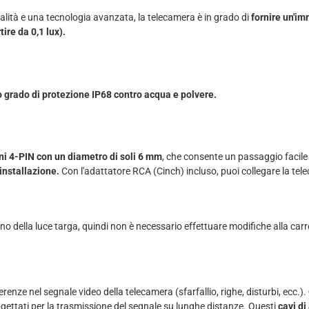
ualità e una tecnologia avanzata, la telecamera è in grado di
fornire un'i
ire da 0,1 lux).
 grado di protezione IP68 contro acqua e polvere.
ni 4-PIN con un diametro di soli 6 mm
, che consente un passaggio facile a
installazione.
Con l'adattatore RCA (Cinch) incluso, puoi collegare la tel
o della luce targa, quindi non è necessario effettuare modifiche alla carr
renze nel segnale video della telecamera (sfarfallio, righe, disturbi, ecc.).
gettati per la trasmissione del segnale su lunghe distanze. Questi
cavi di