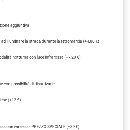
zione aggiuntiva
a ad illuminare la strada durante la retromarcia
(+4,80 €)
odalità notturna con luce infrarossa
(+7,20 €)
e con possibilità di disattivarle
miche
(+12 €)
missione wireless - PREZZO SPECIALE
(+39 €)