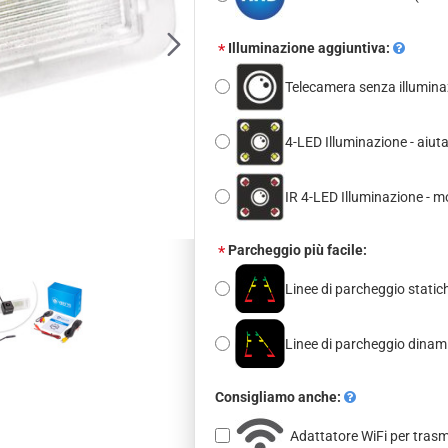
Illuminazione aggiuntiva:
Telecamera senza illumina
4-LED Illuminazione - aiut
IR 4-LED Illuminazione - m
Parcheggio più facile:
Linee di parcheggio statich
Linee di parcheggio dina
Consigliamo anche:
Adattatore WiFi per tras