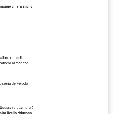
mmagine chiara anche
ll'interno della
ecamera al monitor.
ozzeria del veicolo
Questa telecamera è
 alto livello riducono