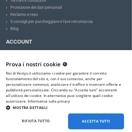
Termini e condizioni
Protezione dei dati personali
Raccomandazione:
Prima dell'acquisto, si prega di misurare le
Reclamo e reso
dimensioni della luce della targa e confrontarle con il modello
5 consigli per parcheggiare e fare retromarcia
scelto.
Blog
ACCOUNT
Telecamera di retromarcia per Jaguar XE, XF,
E-Pace, F-Pace
Il mio account
Registrazione
Prova i nostri cookie 🍪
La telecamera di retromarcia per Jaguar XE, XF, E-Pace, F-Pace
Accesso
si adatta perfettamente allo spazio della luce della targa.
Noi di Vestys.it utilizziamo i cookie per garantire il corretto
Mappa del sito
L'installazione è semplice e non richiede modifiche alla carrozzeria
funzionamento del sito e, con il tuo consenso, anche per
del veicolo. La telecamera continuerà a funzionare come
personalizzare contenuti, analizzare il traffico e mostrarti offerte e
illuminazione della targa.
pubblicità personalizzate. Cliccando su "Accetta tutti" acconsenti
E-mail:
all'utilizzo dei cookie. In alternativa puoi scegliere quali cookie
info@vestys.it
La telecamera di parcheggio
si installa e si collega al monitor
autorizzare.
Informativa sulla privacy
grazie a istruzioni dettagliate ma facili da seguire
, incluse nella
MOSTRA DETTAGLI
confezione. La telecamera
ha un connettore mini 4-PIN con un
diametro di soli 6 mm
, quindi può essere facilmente passata
Tutti i diritti riservati ©
2026
vestys.it
RIFIUTA TUTTO
ACCETTA TUTTI
all'interno della carrozzeria. Quando si inserisce la retromarcia, la
telecamera e il monitor si attivano automaticamente, aiutandovi a