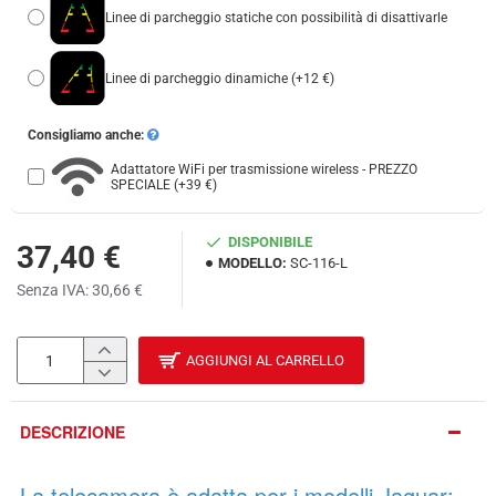
Linee di parcheggio statiche con possibilità di disattivarle
Linee di parcheggio dinamiche
(+12 €)
Consigliamo anche:
Adattatore WiFi per trasmissione wireless - PREZZO
SPECIALE
(+39 €)
DISPONIBILE
37,40 €
MODELLO:
SC-116-L
Senza IVA: 30,66 €
AGGIUNGI AL CARRELLO
DESCRIZIONE
La telecamera è adatta per i modelli Jaguar: