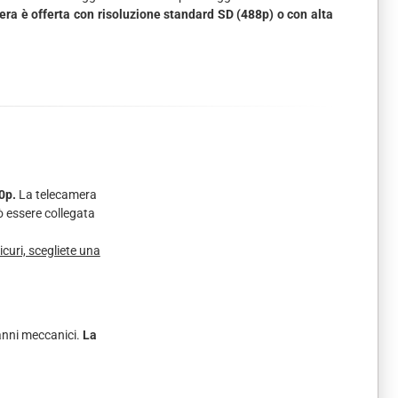
ra è offerta con risoluzione standard SD (488p) o con alta
0p.
La telecamera
ò essere collegata
curi, scegliete una
anni meccanici.
La