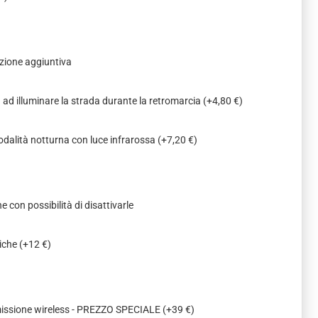
zione aggiuntiva
a ad illuminare la strada durante la retromarcia
(+4,80 €)
odalità notturna con luce infrarossa
(+7,20 €)
e con possibilità di disattivarle
miche
(+12 €)
missione wireless - PREZZO SPECIALE
(+39 €)