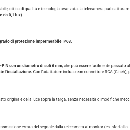
bile, ottica di qualità e tecnologia avanzata, la telecamera può catturare
e da 0,1 lux).
 grado di protezione impermeabile IP68.
-PIN con un diametro di soli 6 mm
, che può essere facilmente passato all
e l'installazione.
Con l'adattatore incluso con connettore RCA (Cinch), p
to originale della luce sopra la targa, senza necessità di modifiche mecc
smissione errata del segnale dalla telecamera al monitor (es. sfarfallio, l