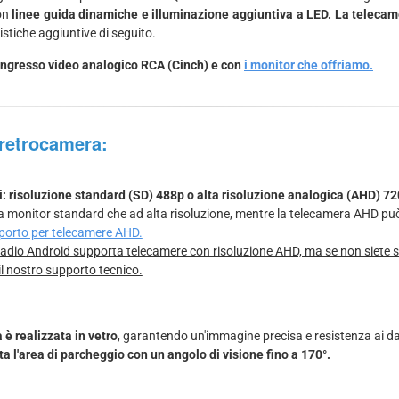
con
linee guida dinamiche e illuminazione aggiuntiva a LED. La telecame
istiche aggiuntive di seguito.
di ingresso video analogico RCA (Cinch) e con
i monitor che offriamo.
a retrocamera:
i: risoluzione standard (SD) 488p o alta risoluzione analogica (AHD) 72
 a monitor standard che ad alta risoluzione, mentre la telecamera AHD pu
pporto per telecamere AHD.
dio Android supporta telecamere con risoluzione AHD, ma se non siete si
il nostro supporto tecnico.
 è realizzata in vetro
, garantendo un'immagine precisa e resistenza ai d
a l'area di parcheggio con un angolo di visione fino a 170°.