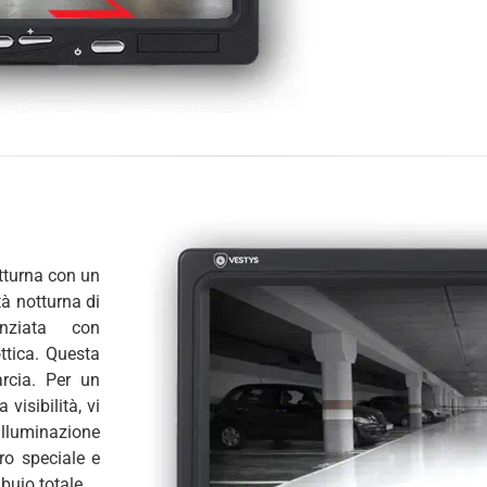
tturna con un
tà notturna di
nziata con
ttica. Questa
arcia. Per un
visibilità, vi
illuminazione
ro speciale e
buio totale.