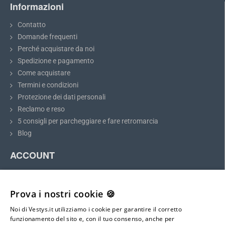
Informazioni
Accord
e altri modelli con dimensioni compatibili
Contatto
Domande frequenti
Perché acquistare da noi
Spedizione e pagamento
Come acquistare
Termini e condizioni
Protezione dei dati personali
Reclamo e reso
5 consigli per parcheggiare e fare retromarcia
Blog
ACCOUNT
Il mio account
Registrazione
Raccomandazione:
Prima di acquistare, si prega di misurare le
Prova i nostri cookie 🍪
dimensioni della luce della targa e confrontarle con il modello
Accesso
scelto.
Noi di Vestys.it utilizziamo i cookie per garantire il corretto
Mappa del sito
funzionamento del sito e, con il tuo consenso, anche per