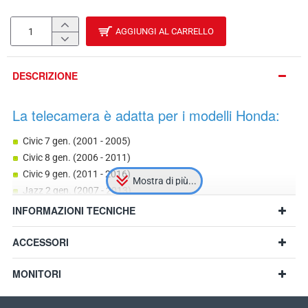
AGGIUNGI AL CARRELLO
DESCRIZIONE
La telecamera è adatta per i modelli Honda:
Civic 7 gen. (2001 - 2005)
Civic 8 gen. (2006 - 2011)
Civic 9 gen. (2011 - 2016)
Jazz 2 gen. (2007 - 2013)
Jazz 3 gen. (2013 - 2020)
INFORMAZIONI TECNICHE
Jazz 4 gen. (2020 - 20XY)
HR-V 1 (1999 - 2014)
ACCESSORI
HR-V 2 (2015 - 2018)
MONITORI
FR-V (2004 - 2010)
CR-V 3 gen. (2006 - 2012)
CR-V 4 gen. (2012 - 2016)