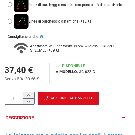
Linee di parcheggio statiche con possibilità di disattivarle
Linee di parcheggio dinamiche
(+12 €)
Consigliamo anche:
Adattatore WiFi per trasmissione wireless - PREZZO
SPECIALE
(+39 €)
DISPONIBILE
37,40 €
MODELLO:
SC-022-O
Senza IVA: 30,66 €
AGGIUNGI AL CARRELLO
DESCRIZIONE
La telecamera è adatta per i modelli Honda: