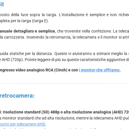
it
osto della luce sopra la targa. L'installazione è semplice e non richi
pleta per la targa (targa E).
manuale dettagliato e semplice
, che troverete nella confezione. La tele
ella carrozzeria. Inserendo la retromarcia, la telecamera e il monitor si
guida statiche per la distanza. Queste vi aiuteranno a stimare meglio la
 AHD (720p). Potete leggere di più su queste caratteristiche aggiuntive di
di ingresso video analogico RCA (Cinch) e con
i monitor che offriamo.
a retrocamera:
i: risoluzione standard (SD) 488p o alta risoluzione analogica (AHD) 72
 a monitor standard che ad alta risoluzione, mentre la telecamera AHD pu
pporto per telecamere AHD.