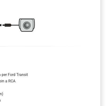
 per Ford Transit
-pin a RCA
m)
a