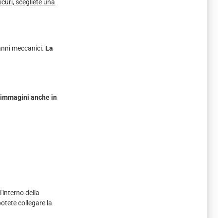
curi, scegliete una
anni meccanici.
La
immagini anche in
'interno della
otete collegare la