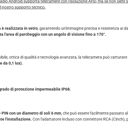
dio Android supporta telecamere con risoluzione AHD, ma se non siete si
il nostro supporto tecnico.
 è realizzata in vetro
, garantendo un'immagine precisa e resistenza ai d
a l'area di parcheggio con un angolo di visione fino a 170°.
bile, ottica di qualità e tecnologia avanzata, la telecamera può catturare
e da 0,1 lux).
 grado di protezione impermeabile IP68.
-PIN con un diametro di soli 6 mm
, che può essere facilmente passato all
e l'installazione.
Con l'adattatore incluso con connettore RCA (Cinch), p