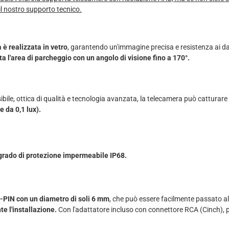
il nostro supporto tecnico.
 è realizzata in vetro
, garantendo un'immagine precisa e resistenza ai d
a l'area di parcheggio con un angolo di visione fino a 170°.
bile, ottica di qualità e tecnologia avanzata, la telecamera può catturare
e da 0,1 lux).
 grado di protezione impermeabile IP68.
-PIN con un diametro di soli 6 mm
, che può essere facilmente passato all
e l'installazione.
Con l'adattatore incluso con connettore RCA (Cinch), p