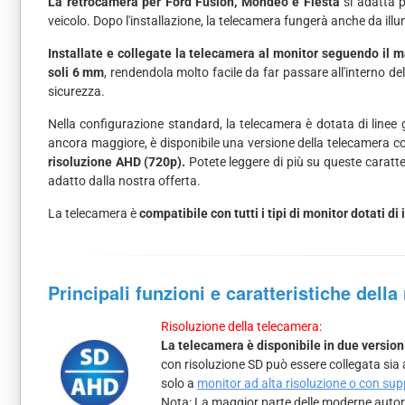
La retrocamera per Ford Fusion, Mondeo e Fiesta
si adatta p
veicolo. Dopo l'installazione, la telecamera fungerà anche da ill
Installate e collegate la telecamera al monitor seguendo il 
soli 6 mm
, rendendola molto facile da far passare all'interno d
sicurezza.
Nella configurazione standard, la telecamera è dotata di linee 
ancora maggiore, è disponibile una versione della telecamera 
risoluzione AHD (720p).
Potete leggere di più su queste caratter
adatto dalla nostra offerta.
La telecamera è
compatibile con tutti i tipi di monitor dotati 
Principali funzioni e caratteristiche dell
Risoluzione della telecamera:
La telecamera è disponibile in due version
con risoluzione SD può essere collegata sia
solo a
monitor ad alta risoluzione o con su
Nota: La maggior parte delle moderne autora