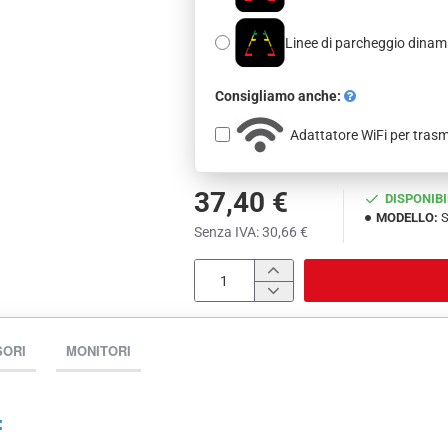
Linee di parcheggio dina
Consigliamo anche:
Adattatore WiFi per tras
37,40 €
DISPONIBI
MODELLO:
S
Senza IVA: 30,66 €
SORI
MONITORI
: