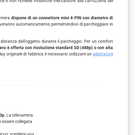
ice e non richiede modifiche meccaniche alla carrozzeria del
camera
dispone di un connettore mini 4-PIN con diametro di
 attiveranno automaticamente, permettendovi di parcheggiare in
a distanza dall'oggetto durante il parcheggio. Per un comfort
ra è offerta con risoluzione standard SD (488p) o con alta
lay originale di fabbrica è necessario utilizzare un
adattatore
0p.
La telecamera
ò essere collegata
curi, scegliete una