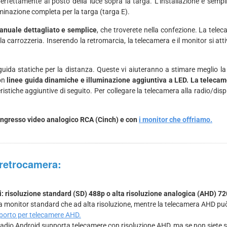
erfettamente al posto della luce sopra la targa. L'installazione è sempl
uminazione completa per la targa (targa E).
manuale dettagliato e semplice
, che troverete nella confezione. La tele
ella carrozzeria. Inserendo la retromarcia, la telecamera e il monitor si
guida statiche per la distanza. Queste vi aiuteranno a stimare meglio l
con
linee guida dinamiche e illuminazione aggiuntiva a LED. La telecame
istiche aggiuntive di seguito. Per collegare la telecamera alla radio/disp
di ingresso video analogico RCA (Cinch) e con
i monitor che offriamo.
a retrocamera:
i: risoluzione standard (SD) 488p o alta risoluzione analogica (AHD) 72
 a monitor standard che ad alta risoluzione, mentre la telecamera AHD pu
pporto per telecamere AHD.
dio Android supporta telecamere con risoluzione AHD, ma se non siete si