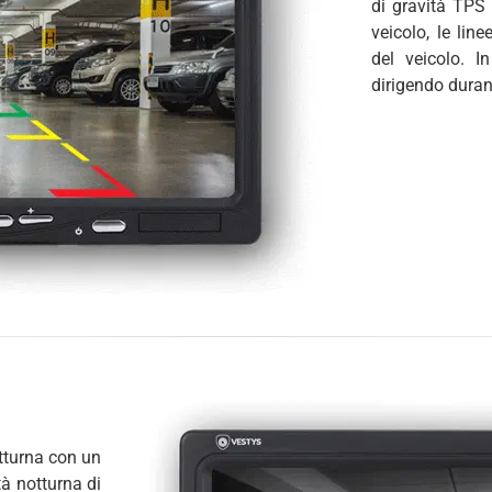
di gravità TPS 
veicolo, le lin
del veicolo. I
dirigendo duran
tturna con un
tà notturna di