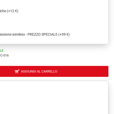
miche
(+12 €)
missione wireless - PREZZO SPECIALE
(+39 €)
LE
C-016
AGGIUNGI AL CARRELLO