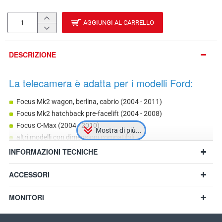
AGGIUNGI AL CARRELLO
DESCRIZIONE
La telecamera è adatta per i modelli Ford:
Focus Mk2 wagon, berlina, cabrio (2004 - 2011)
Focus Mk2 hatchback pre-facelift (2004 - 2008)
Focus C-Max (2004 - 2010)
altri modelli con dimensioni compatibili
INFORMAZIONI TECNICHE
ACCESSORI
Consiglio:
Prima di acquistare, misurate le dimensioni della luce
targa e confrontatele con il modello scelto.
MONITORI