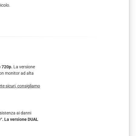
icolo.
) 720p.
La versione
con monitor ad alta
te sicuri, consigliamo
sistenza ai danni
0°. La versione DUAL