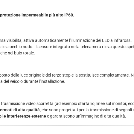
 protezione impermeabile più alto IP68.
arsa visibilità, attiva automaticamente l'illuminazione dei LED a infrarossi
sibile a occhio nudo. Il sensore integrato nella telecamera rileva questo sp
he nel buio totale.
posto della luce originale del terzo stop e la sostituisce completamente. 
 del veicolo durante l'installazione.
trasmissione video scorretta (ad esempio sfarfallio, linee sul monitor, ecc
ermati di alta qualità,
che sono progettati per la trasmissione di segnali 
o le interferenze esterne
e garantiscono un'immagine di alta qualità.