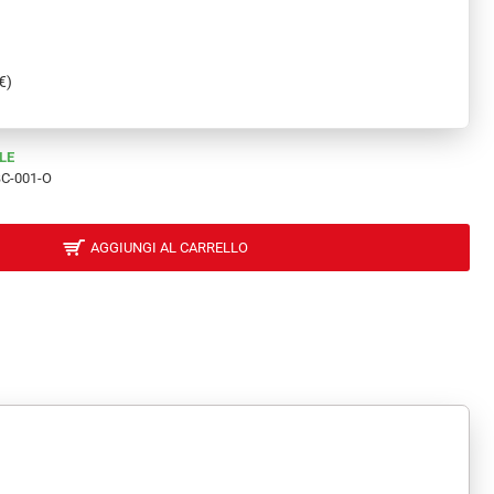
€)
LE
C-001-O
AGGIUNGI AL CARRELLO