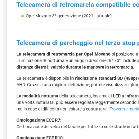
Telecamera di retromarcia compatibile c
Opel Movano 3ª generazione (2021 - attuale)
Telecamera di parcheggio nel terzo stop
La telecamera di retromarcia per Opel Movano
si posiziona al
illuminazione IR notturna e un angolo di visione di 170°, include
distanza dietro il veicolo durante le manovre in retromarcia.
La telecamera è disponibile
in risoluzione standard SD (488p)
AHD. Grazie a una migliore definizione, potrete visualizzare gli og
La modalità notturna
della telecamera, insieme ai
LED a infraro
una volta installata, può essere regolata leggermente secondo 
ma in caso di difficoltà non esitate a contattarci.
Troverete monit
Omologazione ECE R7:
Certificazione del vetro del fanale per l'utilizzo sulle strade in tutt
Omologazione ECE R10: