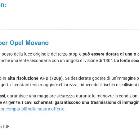
on:
 per Opel Movano
 posto della luce originale del terzo stop e
può essere dotata di una o 
 anche una lente secondaria con un angolo di visione di 130°.
La lente sec
o in
alta risoluzione AHD (720p)
. Se desiderate godere di un'immagine pi
getti circostanti con maggiore chiarezza, riducendo il rischio di collisioni
ssi
, garantisce una maggiore sicurezza durante le manovre in condizioni d
le esigenze.
I cavi schermati garantiscono una trasmissione di immagine
or compatibili nella nostra offerta.
a l'UE.