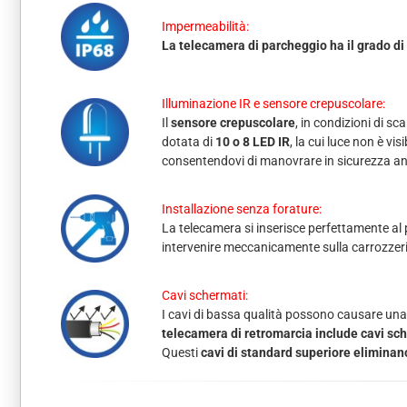
Impermeabilità:
La telecamera di parcheggio ha il grado di
Illuminazione IR e sensore crepuscolare:
Il
sensore crepuscolare
, in condizioni di sc
dotata di
10 o 8 LED IR
, la cui luce non è vi
consentendovi di manovrare in sicurezza anc
Installazione senza forature:
La telecamera si inserisce perfettamente al 
intervenire meccanicamente sulla carrozzeria
Cavi schermati:
I cavi di bassa qualità possono causare una 
telecamera di retromarcia include cavi sch
Questi
cavi di standard superiore eliminan