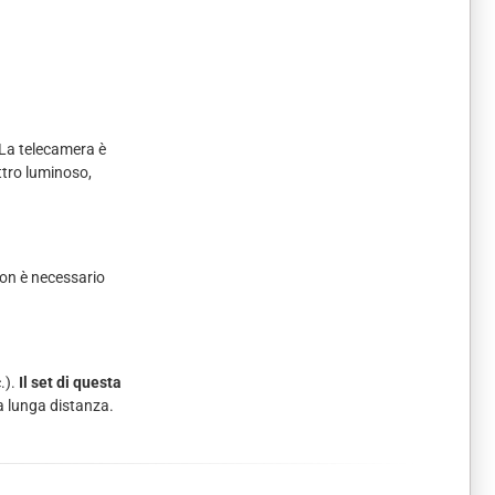
. La telecamera è
ettro luminoso,
Non è necessario
.).
Il set di questa
a lunga distanza.