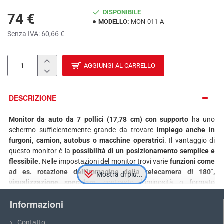
DISPONIBILE
74 €
MODELLO:
MON-011-A
Senza IVA: 60,66 €
AGGIUNGI AL CARRELLO
DESCRIZIONE
Monitor da auto da 7 pollici (17,78 cm) con supporto
ha uno
schermo sufficientemente grande da trovare
impiego anche in
furgoni, camion, autobus o macchine operatrici
. Il vantaggio di
questo monitor è la
possibilità di un posizionamento semplice e
flessibile.
Nelle impostazioni del monitor trovi varie
funzioni come
ad es. rotazione dell’immagine della telecamera di 180˚,
visualizzazione speculare,
contrasto, luminosità o formato
dell’immagine. Al monitor puoi
collegare fino a due telecamere
Informazioni
grazie ai due ingressi video
– ad esempio una telecamera
posteriore e una seconda per monitorare il carico nella zona di
Contatto