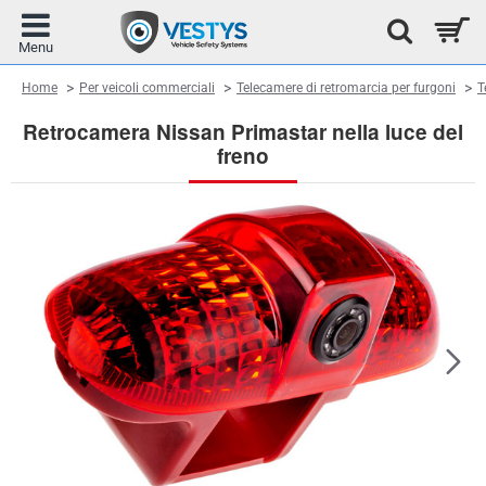
home
Home
Per veicoli commerciali
Telecamere di retromarcia per furgoni
T
Retrocamera Nissan Primastar nella luce del
freno