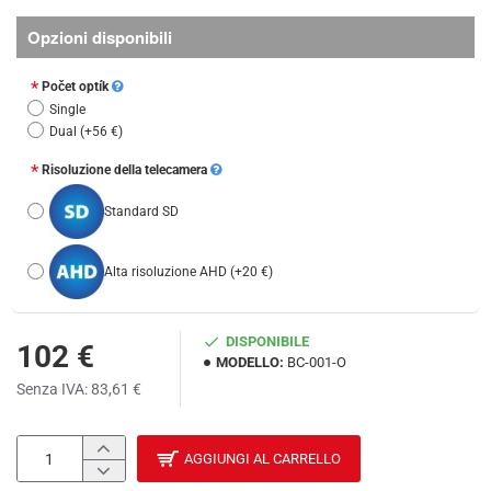
Opzioni disponibili
Počet optík
Single
Dual
(+56 €)
Risoluzione della telecamera
Standard SD
Alta risoluzione AHD
(+20 €)
DISPONIBILE
102 €
MODELLO:
BC-001-O
Senza IVA: 83,61 €
AGGIUNGI AL CARRELLO