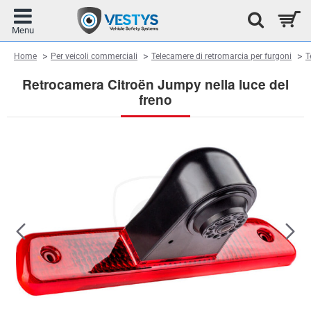
home
Home
Per veicoli commerciali
Telecamere di retromarcia per furgoni
T
Retrocamera Citroën Jumpy nella luce del
freno