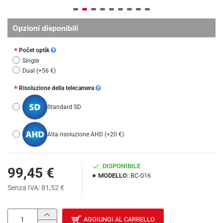
Opzioni disponibili
Počet optík
Single
Dual
(+56 €)
Risoluzione della telecamera
Standard SD
Alta risoluzione AHD
(+20 €)
DISPONIBILE
99,45 €
MODELLO:
BC-016
Senza IVA: 81,52 €
AGGIUNGI AL CARRELLO