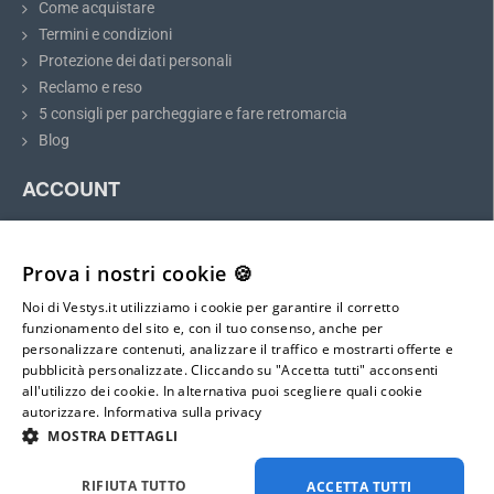
Come acquistare
806 (1994 - 2002)
Termini e condizioni
807 (2002 - 2014)
Protezione dei dati personali
2008 (2013 - 2019)
Reclamo e reso
3008 I. (2008 - 2016)
5 consigli per parcheggiare e fare retromarcia
3008 II. (2016 - attuale)
Blog
5008 II. (2016 - attuale)
RCZ (2010 - 2015)
ACCOUNT
altri modelli con dimensioni compatibili
Il mio account
Registrazione
Prova i nostri cookie 🍪
Accesso
Noi di Vestys.it utilizziamo i cookie per garantire il corretto
Mappa del sito
funzionamento del sito e, con il tuo consenso, anche per
personalizzare contenuti, analizzare il traffico e mostrarti offerte e
pubblicità personalizzate. Cliccando su "Accetta tutti" acconsenti
E-mail:
all'utilizzo dei cookie. In alternativa puoi scegliere quali cookie
info@vestys.it
autorizzare.
Informativa sulla privacy
MOSTRA DETTAGLI
Tutti i diritti riservati ©
2026
vestys.it
RIFIUTA TUTTO
ACCETTA TUTTI