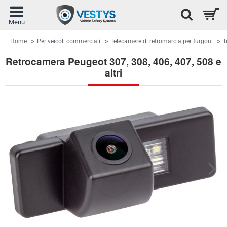
home
Home
Per veicoli commerciali
Telecamere di retromarcia per furgoni
T
Retrocamera Peugeot 307, 308, 406, 407, 508 e
altri