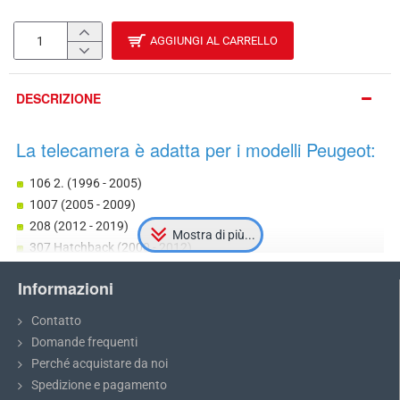
AGGIUNGI AL CARRELLO
DESCRIZIONE
La telecamera è adatta per i modelli Peugeot:
106 2. (1996 - 2005)
1007 (2005 - 2009)
208 (2012 - 2019)
307 Hatchback (2000 - 2012)
307 CC (2003 - 2009)
Informazioni
308 (2007 - attuale)
308 CC (2009 - 2015)
Contatto
406 (1995 - 2005)
Domande frequenti
407 berlina (2004 - 2011)
Perché acquistare da noi
508 (2010 - attuale)
Spedizione e pagamento
607 (1999 - 2010)