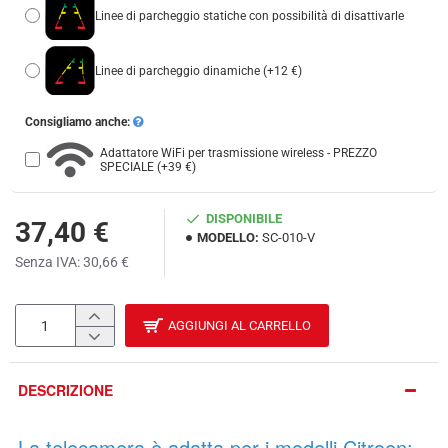
Linee di parcheggio statiche con possibilità di disattivarle
Linee di parcheggio dinamiche
(+12 €)
Consigliamo anche:
Adattatore WiFi per trasmissione wireless - PREZZO
SPECIALE
(+39 €)
DISPONIBILE
37,40 €
MODELLO:
SC-010-V
Senza IVA: 30,66 €
AGGIUNGI AL CARRELLO
DESCRIZIONE
La telecamera è adatta per i modelli Citroen: