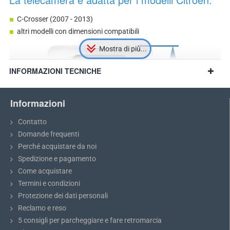
C-Crosser (2007 - 2013)
altri modelli con dimensioni compatibili
INFORMAZIONI TECNICHE
Informazioni
Contatto
Domande frequenti
Perché acquistare da noi
Spedizione e pagamento
Come acquistare
Termini e condizioni
Protezione dei dati personali
Consiglio:
Prima di acquistare, misurate le dimensioni dell'area
Reclamo e reso
dedicata alla telecamera sopra la targa e confrontatele con il
5 consigli per parcheggiare e fare retromarcia
modello scelto.