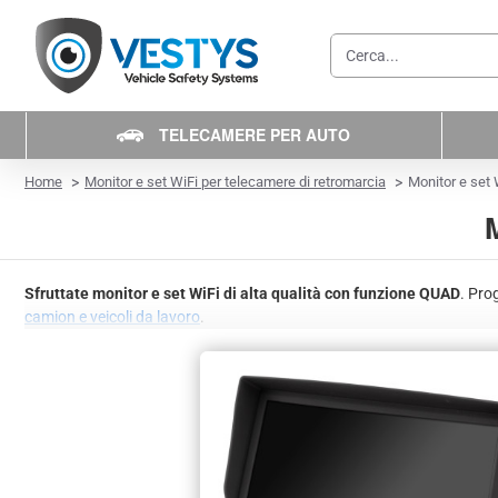
Cerca...
TELECAMERE PER AUTO
home
Home
Monitor e set WiFi per telecamere di retromarcia
Monitor e set
Sfruttate monitor e set WiFi di alta qualità con funzione QUAD
. Pro
camion e veicoli da lavoro
.