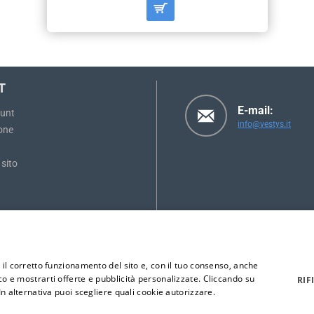
T
E-mail:
ount
info@vestys.it
one
sito
e il corretto funzionamento del sito e, con il tuo consenso, anche
ico e mostrarti offerte e pubblicità personalizzate. Cliccando su
RIF
 In alternativa puoi scegliere quali cookie autorizzare.