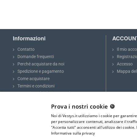
Informazioni
ACCOUN
Contatto
Il mio acc
Domande frequenti
Registrazi
Perché acquistare da noi
Accesso
Spedizione e pagamento
Mappa del 
Come acquistare
Termini e condizioni
Protezione dei dati personali
Reclamo e reso
Prova i nostri cookie 🍪
5 consigli per parcheggiare e fare
retromarcia
Noi di Vestys.it utilizziamo i cookie per garantir
per personalizzare contenuti, analizzare il traff
Blog
"Accetta tutti" acconsenti all'utilizzo dei cookie.
Informativa sulla privacy