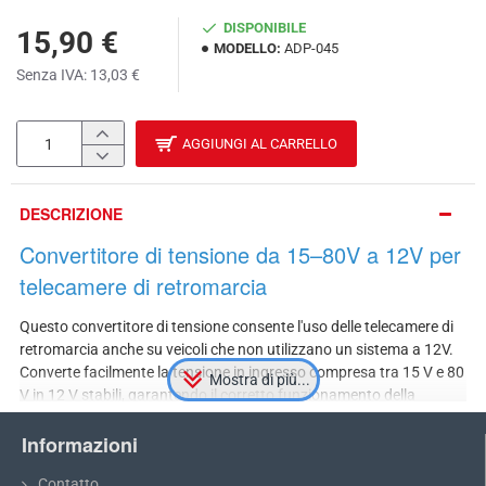
DISPONIBILE
15,90 €
MODELLO:
ADP-045
Senza IVA: 13,03 €
AGGIUNGI AL CARRELLO
DESCRIZIONE
Convertitore di tensione da 15–80V a 12V per
telecamere di retromarcia
Questo convertitore di tensione consente l'uso delle telecamere di
retromarcia anche su veicoli che non utilizzano un sistema a 12V.
Converte facilmente la tensione in ingresso compresa tra 15 V e 80
V in 12 V stabili, garantendo il corretto funzionamento della
telecamera e dei suoi accessori. Ideale per veicoli a 24 V o con altre
Informazioni
tensioni non standard, aumenta la compatibilità della telecamera e
semplifica l'installazione senza modifiche aggiuntive all'impianto
Contatto