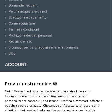
elettrico.
Domande frequenti
Perché acquistare da noi
Spedizione e pagamento
Come acquistare
Termini e condizioni
Protezione dei dati personali
Reclamo e reso
5 consigli per parcheggiare e fare retromarcia
Blog
ACCOUNT
Il mio account
Registrazione
Prova i nostri cookie 🍪
Accesso
Noi di Vestys.it utilizziamo i cookie per garantire il corretto
Mappa del sito
funzionamento del sito e, con il tuo consenso, anche per
personalizzare contenuti, analizzare il traffico e mostrarti offerte e
pubblicità personalizzate. Cliccando su "Accetta tutti" acconsenti
E-mail:
all'utilizzo dei cookie. In alternativa puoi scegliere quali cookie
info@vestys.it