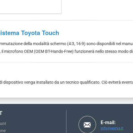
 sistema Toyota Touch
ommutazione della modalità schermo (4:3, 16:9) sono disponibili nel manu
il microfono OEM (OEM BT-Hands-Free) funzionerà nello stesso modo di pr
 dispositivo venga installato da un tecnico qualificato. Ciò eviterà eventua
T
E-mail:
ount
info@vestys.it
one