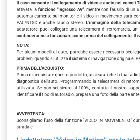
Il cavo consente il collegamento di video e audio nei veicoli 
attivata la
funzione "Ingresso AV"
, mentre con l'ausilio di un
automaticamente sul monitor e il video in movimento sarà cons
PAL/NTSC e anche l'audio stereo.
L'immagine della telecame
adattatore, puoi collegare una telecamera di retromarcia, un l
continueranno a funzionare come prima del collegamento
. Il
NOTA:
Per alcuni modelli di auto, potrebbe essere necessario scollega
problemi quando si utilizza il sistema di navigazione originale. Pe
PRIMA DELL'ACQUISTO:
Prima di acquistare questo prodotto, assicurati che la tua radio 
diagnostica dell'auto. Programmando la telecamera di retromar
utilizzata. Se non sei sicuro al 100%, contatta il nostro supp
identificare il tipo di autoradio, prepara una foto della parte anter
AVVERTENZA:
Sconsigliamo l'uso della funzione "VIDEO IN MOVIMENTO" duran
stradale.
L'adattatore "Video in Motion" per la tel