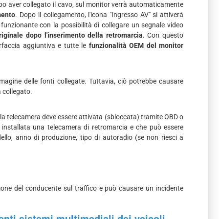
o aver collegato il cavo, sul monitor verrà automaticamente
mento
. Dopo il collegamento, l'icona "Ingresso AV" si attiverà
unzionante con la possibilità di collegare un segnale video
iginale dopo l'inserimento della retromarcia.
Con questo
rfaccia aggiuntiva e tutte le
funzionalità OEM del monitor
mmagine delle fonti collegate. Tuttavia, ciò potrebbe causare
a collegato.
e, la telecamera deve essere attivata (sbloccata) tramite OBD o
a installata una telecamera di retromarcia e che può essere
ello, anno di produzione, tipo di autoradio (se non riesci a
one del conducente sul traffico e può causare un incidente
nti sistemi multimediali dei veicoli