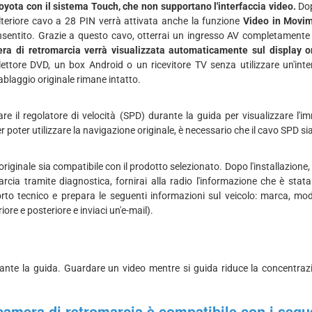
Toyota con il sistema Touch, che non supportano l'interfaccia video.
Dop
 ulteriore cavo a 28 PIN verrà attivata anche la funzione
Video in Movi
entito. Grazie a questo cavo, otterrai un ingresso AV completamente f
ra di retromarcia verrà visualizzata automaticamente sul display or
ettore DVD, un box Android o un ricevitore TV senza utilizzare un'inte
 cablaggio originale rimane intatto.
re il regolatore di velocità (SPD) durante la guida per visualizzare l'i
r poter utilizzare la navigazione originale, è necessario che il cavo SPD si
originale sia compatibile con il prodotto selezionato. Dopo l'installazion
cia tramite diagnostica, fornirai alla radio l'informazione che è stat
orto tecnico e prepara le seguenti informazioni sul veicolo: marca, mod
iore e posteriore e inviaci un'e-mail).
te la guida. Guardare un video mentre si guida riduce la concentrazi
ecamera di retromarcia è compatibile con i segue