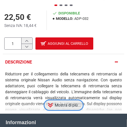
DISPONIBILE
22,50 €
MODELLO:
ADP-032
Senza IVA: 18,44 €
AGGIUNGI AL CARRELLO
DESCRIZIONE
Riduttore per il collegamento della telecamera di retromarcia al
sistema originale Nissan Audio senza navigazione. Con questo
adattatore, puoi collegare la telecamera di retromarcia senza
danneggiare il cablaggio del veicolo. L'immagine della telecamera
di retromarcia verrà visualizzata automaticamente sul display
originale quando viene inserita la retromarcia. Sul display possono
essere visualizzate anche le linee guida dinamiche (se non
dinamiche, allora statiche), che possono essere impostate nel
Informazioni
menu diagnostico del veicolo seguendo le nostre istruzioni -