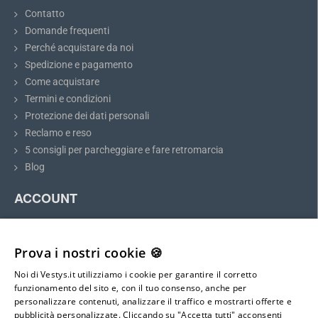
Specifiche tecniche
Contatto
Domande frequenti
Utilizzo
Telecamere di retromarcia wireless
Perché acquistare da noi
Spedizione e pagamento
Tipo di antenna
Antenna a stilo
Come acquistare
Termini e condizioni
Frequenza di lavoro
2400–2500 MHz
Protezione dei dati personali
Reclamo e reso
Guadagno
max. 4,0 dBi
5 consigli per parcheggiare e fare retromarcia
Irradiazione
Omnidirezionale
Blog
ACCOUNT
Polarizzazione
Lineare
Il mio account
VSWR
≤ 1,5
Registrazione
Prova i nostri cookie 🍪
Accesso
Impedenza
50 Ω
Noi di Vestys.it utilizziamo i cookie per garantire il corretto
Mappa del sito
funzionamento del sito e, con il tuo consenso, anche per
Connettore
SMA, maschio (pin), nichelato
personalizzare contenuti, analizzare il traffico e mostrarti offerte e
pubblicità personalizzate. Cliccando su "Accetta tutti" acconsenti