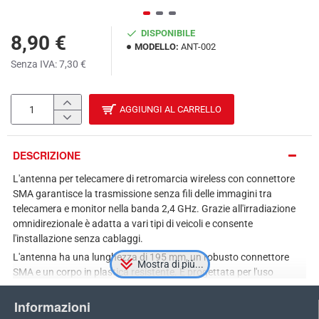
DISPONIBILE
8,90 €
MODELLO:
ANT-002
Senza IVA: 7,30 €
AGGIUNGI AL CARRELLO
DESCRIZIONE
L'antenna per telecamere di retromarcia wireless con connettore
SMA garantisce la trasmissione senza fili delle immagini tra
telecamera e monitor nella banda 2,4 GHz. Grazie all'irradiazione
omnidirezionale è adatta a vari tipi di veicoli e consente
l'installazione senza cablaggi.
L'antenna ha una lunghezza di 195 mm, un robusto connettore
SMA e un corpo in plastica resistente. È progettata per l'uso
esterno tutto l'anno ed è compatibile con sistemi di telecamere
wireless con connettore SMA.
Informazioni