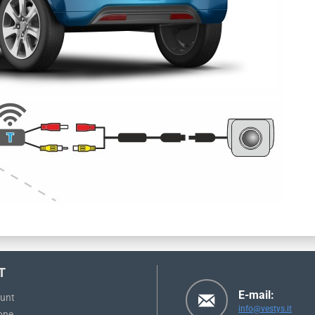
T
E-mail:
ount
info@vestys.it
one