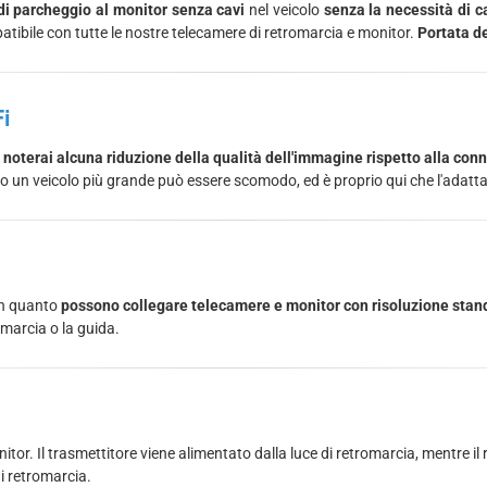
di parcheggio al monitor senza cavi
nel veicolo
senza la necessità di c
mpatibile con tutte le nostre telecamere di retromarcia e monitor.
Portata de
Fi
 noterai alcuna riduzione della qualità dell'immagine rispetto alla con
verso un veicolo più grande può essere scomodo, ed è proprio qui che l'adatta
 in quanto
possono collegare telecamere e monitor con risoluzione sta
omarcia o la guida.
monitor. Il trasmettitore viene alimentato dalla luce di retromarcia, mentre il
di retromarcia.