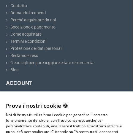
Contatto
Domande frequenti
Perché acquistare da noi
Spedizione e pagamento
Come acquistare
Termini e condizioni
Protezione dei dati personali
Reclamo e reso
5 consigli per parcheggiare e fare retromarcia
Blog
ACCOUNT
Il mio account
Registrazione
Prova i nostri cookie 🍪
Accesso
Noi di Vestys.it utilizziamo i cookie per garantire il corretto
Mappa del sito
funzionamento del sito e, con il tuo consenso, anche per
personalizzare contenuti, analizzare il traffico e mostrarti offerte e
pubblicità personalizzate. Cliccando su "Accetta tutti" acconsenti