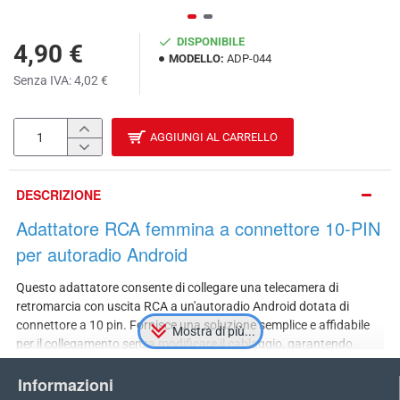
DISPONIBILE
4,90 €
MODELLO:
ADP-044
Senza IVA: 4,02 €
AGGIUNGI AL CARRELLO
DESCRIZIONE
Adattatore RCA femmina a connettore 10-PIN
per autoradio Android
Questo adattatore consente di collegare una telecamera di
retromarcia con uscita RCA a un'autoradio Android dotata di
connettore a 10 pin. Fornisce una soluzione semplice e affidabile
per il collegamento senza modificare il cablaggio, garantendo
un'installazione rapida e pulita.
Informazioni